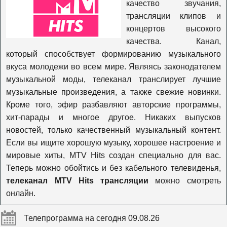
качество звучания,
5 канал Украина
трансляции клипов и
концертов высокого
качества. Канал,
Громадське ТВ
который способствует формированию музыкального
вкуса молодежи во всем мире. Являясь законодателем
музыкальной моды, телеканал транслирует лучшие
Еспресо TV
музыкальные произведения, а также свежие новинки.
Кроме того, эфир разбавляют авторские программы,
ЧП.INFO
хит-парады и многое другое. Никаких выпусков
новостей, только качественный музыкальный контент.
Если вы ищите хорошую музыку, хорошее настроение и
BBC World News
мировые хиты, MTV Hits создан специально для вас.
Теперь можно обойтись и без кабельного телевиденья,
телеканал MTV Hits трансляции
можно смотреть
онлайн.
Телепрограмма на сегодня 09.08.26