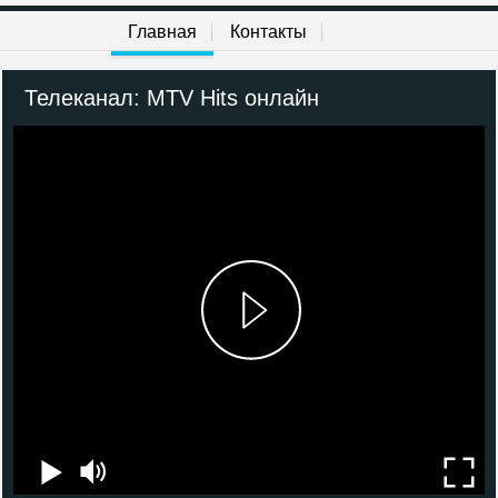
Europa Plus TV
Главная
Контакты
MTV 00s
Телеканал: MTV Hits онлайн
MTV 80s
M1
M2
Муз-ТВ
Шансон ТВ