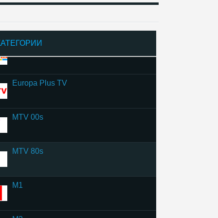
ТНТ MUSIC
КАТЕГОРИИ
Bridge TV
Europa Plus TV
MTV 00s
MTV 80s
M1