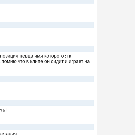
112 Украина
Телеканал 24
5 канал Украина
позиция певца имя которого я к
помню что в клипе он сидит и играет на
Громадське ТВ
Еспресо TV
ть !
ЧП.INFO
ветания.