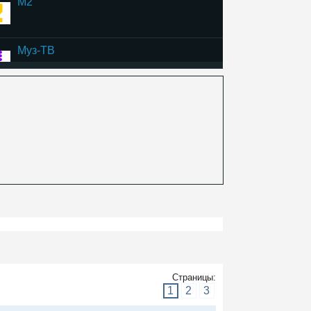
M2
Муз-ТВ
Шансон ТВ
RU TV
Russian Music Box
Ля минор
Страницы:
1
2
3
MTV Hits