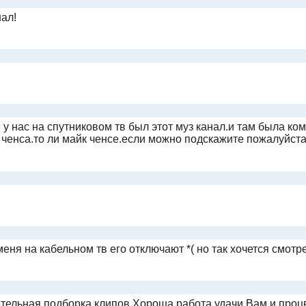
ал!
у нас на спутниковом тв был этот муз канал.и там была ком
ченса.то ли майк ченсе.если можно подскажите пожалуйста.
еня на кабельном тв его отключают *( но так хочется смотре
ельная подборка клипов.Хороша работа,удачи Вам и проц