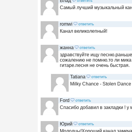
Влад
ответить
Самый лучший музыкальный кан
romwi
ответить
Канал великолепный!
жанна
ответить
здравствуйте ищу песню.раньше 
сожалению не помню.то ли мика 
гитаре.песня не очень быстрая.
Tatiana
ответить
Milky Chance - Stolen Dance
Ford
ответить
Спасибо добавил в закладки ! у м
Юрий
ответить
Молодцы!Хороший канал,замечат