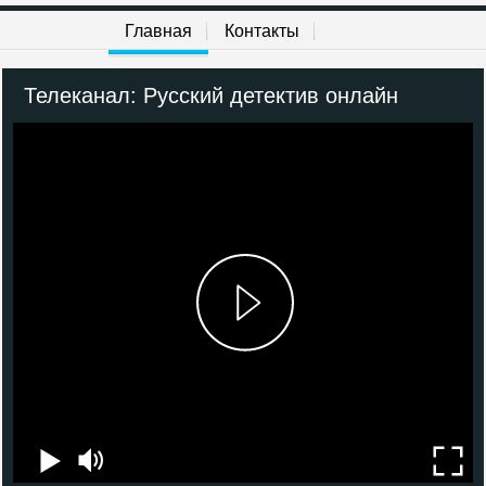
НСТ
Главная
Контакты
Индийское кино
Телеканал: Русский детектив онлайн
Кинокомедия
Родное кино
Иллюзион+
Русский иллюзион
Amedia 1