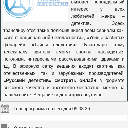
вызовет неподдельный
TV1000 Русское Кино
интерес у всех
любителей жанра –
детектив. Здесь
VIP Premiere HD
транслируются такие полюбившиеся всем сериалы как:
«Агент национальной безопасности», «Улицы разбитых
фонарей», «Тайны следствия». Благодаря этому
VIP Megahit HD
телеканалу зрители смогут сполна насладиться
погонями, интересными расследованиями, драками и
VIP Comedy HD
т.д. В эфирную сетку вещания входят картины как
отечественных, так и зарубежных производителей.
«Русский детектив» смотреть онлайн
в формате
Шокирующее HD
высокого качества и абсолютно бесплатно, можно на
нашем сайте. Вещание ведется круглосуточно.
Комедийное HD
Телепрограмма на сегодня 09.08.26
Наше
Комментарии