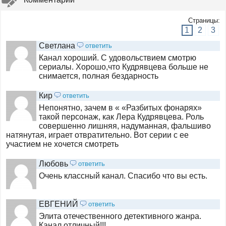
Страницы:
Душевное
1
2
3
Светлана
ответить
Канал хороший. С удовольствием смотрю
Остросюжетное Кино
сериалы. Хорошо,что Кудрявцева больше не
снимается, полная бездарность
Кир
ответить
.red
Непонятно, зачем в « «Разбитых фонарях»
такой персонаж, как Лера Кудрявцева. Роль
совершенно лишняя, надуманная, фальшиво
натянутая, играет отвратительно. Вот серии с ее
.black
участием не хочется смотреть
Любовь
ответить
.sci-fi
Очень классный канал. Спасибо что вы есть.
ЕВГЕНИЙ
ответить
Киномикс
Элита отечественного детективного жанра.
Канал отличный!!!