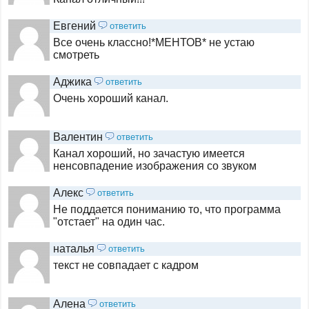
Bollywood
Евгений
ответить
Все очень классно!*МЕНТОВ* не устаю
смотреть
Мужское кино
Аджика
ответить
Очень хороший канал.
Дом Кино Премиум
Валентин
ответить
Канал хороший, но зачастую имеется
A2
ненсовпадение изображения со звуком
Алекс
ответить
Не поддается пониманию то, что программа
Amedia Premium
"отстает" на один час.
наталья
ответить
Наше новое кино
текст не совпадает с кадром
Алена
ответить