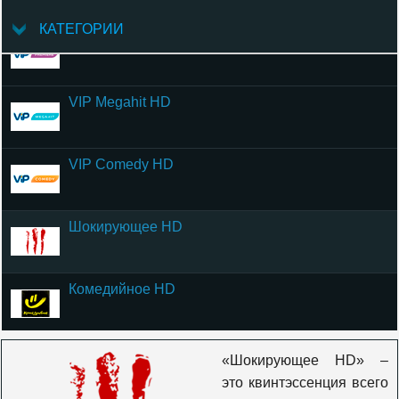
КАТЕГОРИИ
VIP Premiere HD
VIP Megahit HD
VIP Comedy HD
Шокирующее HD
Комедийное HD
Наше
«Шокирующее HD» –
это квинтэссенция всего