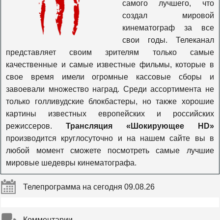
самого лучшего, что
Душевное
создал мировой
кинематограф за все
свои годы. Телеканал
Остросюжетное Кино
представляет своим зрителям только самые
качественные и самые известные фильмы, которые в
свое время имели огромные кассовые сборы и
.red
завоевали множество наград. Среди ассортимента не
только голливудские блокбастеры, но также хорошие
.black
картины известных европейских и российских
режиссеров.
Трансляция «Шокирующее HD»
производится круглосуточно и на нашем сайте вы в
.sci-fi
любой момент сможете посмотреть самые лучшие
мировые шедевры кинематографа.
Киномикс
Телепрограмма на сегодня 09.08.26
Bollywood
Комментарии