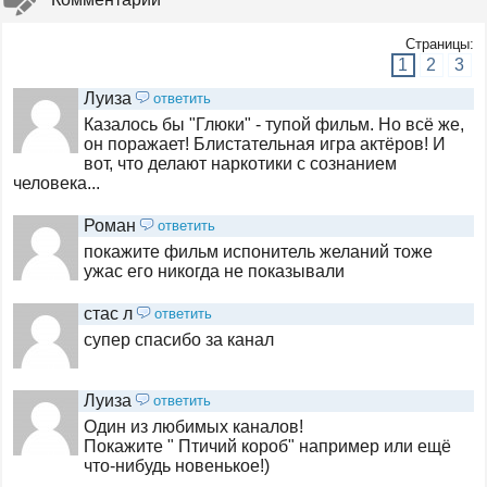
Страницы:
Мужское кино
1
2
3
Луиза
ответить
Казалось бы "Глюки" - тупой фильм. Но всё же,
Дом Кино Премиум
он поражает! Блистательная игра актёров! И
вот, что делают наркотики с сознанием
человека...
A2
Роман
ответить
покажите фильм испонитель желаний тоже
ужас его никогда не показывали
Amedia Premium
стас л
ответить
супер спасибо за канал
Наше новое кино
Луиза
ответить
Один из любимых каналов!
Кинохит
Покажите " Птичий короб" например или ещё
что-нибудь новенькое!)