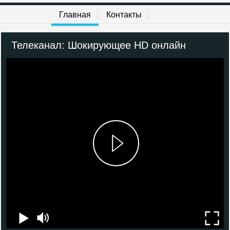
TV XXI (TV 21)
Главная
Контакты
Русский роман
Телеканал: Шокирующее HD онлайн
Русский бестселлер
Русский детектив
TV1000
TV1000 Action
TV1000 Русское Кино