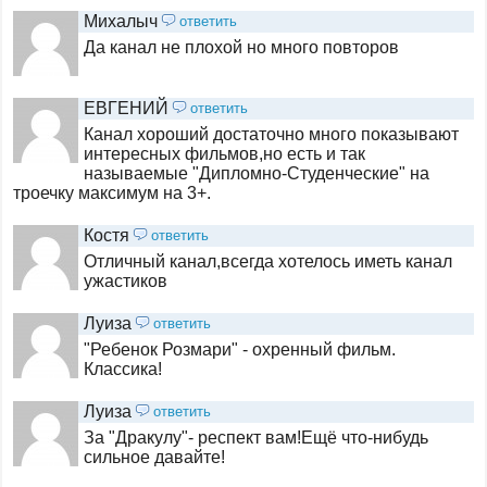
Михалыч
ответить
Кинопремьера
Да канал не плохой но много повторов
ЕВГЕНИЙ
Боец
ответить
Канал хороший достаточно много показывают
интересных фильмов,но есть и так
называемые "Дипломно-Студенческие" на
КХЛ
троечку максимум на 3+.
Костя
ответить
Спорт 1
Отличный канал,всегда хотелось иметь канал
ужастиков
Луиза
ответить
Спорт 2
"Ребенок Розмари" - охренный фильм.
Классика!
Луиза
ответить
Viasat Sport
За "Дракулу"- респект вам!Ещё что-нибудь
сильное давайте!