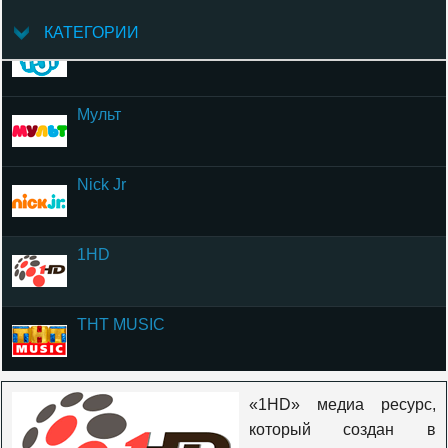
КАТЕГОРИИ
Tiji
Мульт
Nick Jr
1HD
ТНТ MUSIC
Bridge TV
«1HD» медиа ресурс,
который создан в