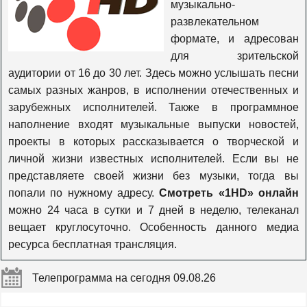
музыкально-
Europa Plus TV
развлекательном
формате, и адресован
для зрительской
MTV 00s
аудитории от 16 до 30 лет. Здесь можно услышать песни
самых разных жанров, в исполнении отечественных и
зарубежных исполнителей. Также в программное
MTV 80s
наполнение входят музыкальные выпуски новостей,
проекты в которых рассказывается о творческой и
M1
личной жизни известных исполнителей. Если вы не
представляете своей жизни без музыки, тогда вы
попали по нужному адресу.
Смотреть «1HD» онлайн
M2
можно 24 часа в сутки и 7 дней в неделю, телеканал
вещает круглосуточно. Особенность данного медиа
ресурса бесплатная трансляция.
Муз-ТВ
Телепрограмма на сегодня 09.08.26
Шансон ТВ