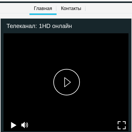
Солнце
Главная
Контакты
Nickelodeon
Телеканал: 1HD онлайн
Уникум
Карусель
Радость моя
Gulli
Ani