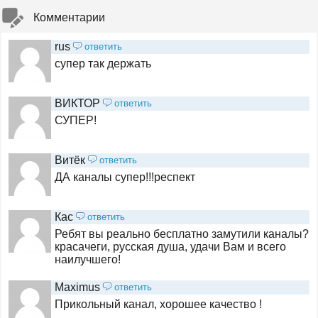
Комментарии
RU TV
rus
ответить
супер так держать
Russian Music Box
ВИКТОР
ответить
СУПЕР!
Ля минор
Витёк
ответить
ДА каналы супер!!!респект
MTV Hits
Кас
ответить
Ребят вы реально бесплатно замутили каналы?
112 Украина
красачеги, русская душа, удачи Вам и всего
наилучшего!
Maximus
ответить
Телеканал 24
Прикольный канал, хорошее качество !