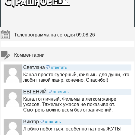
Мосфильм. Золотая
Победа
Телепрограмма на сегодня 09.08.26
КиноСат
Комментарии
Светлана
ответить
Кинопоказ
Канал просто суперный, фильмы для души, кто
любит такой жанр, конечно. Спасибо!)
Звезда
ЕВГЕНИЙ
ответить
Канал отличный. Фильмы в легком жанре
ужасов. Тяжелых ужасов не показывают.
Смотреть можно всем без ограничений.
ЕвроКино
Виктор
ответить
Люблю побояться, особенно на ночь ЖУТЬ!
НСТ