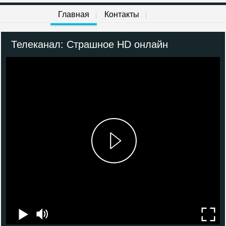
История
Главная
Контакты
9 канал Израиль
Телеканал: Страшное HD онлайн
ТНТ4
Пятница!
Ю-ТВ
Сарафан
Дом кино