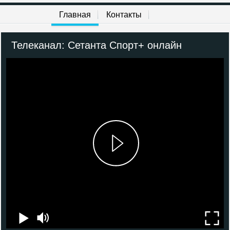
Amedia Premium
Главная
Контакты
Наше новое кино
Телеканал: Сетанта Спорт+ онлайн
Кинохит
Кинопремьера
Боец
КХЛ
Спорт 1