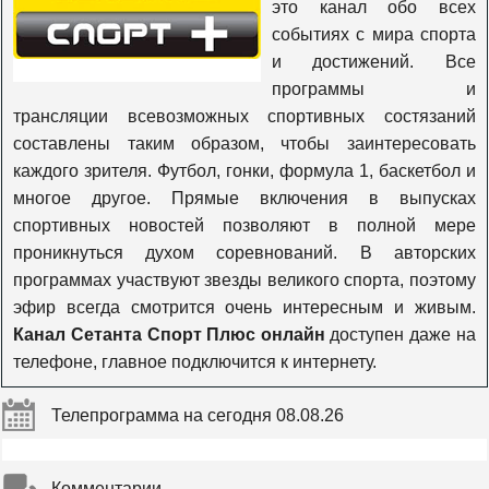
это канал обо всех
Nickelodeon
событиях с мира спорта
и достижений. Все
программы и
Уникум
трансляции всевозможных спортивных состязаний
составлены таким образом, чтобы заинтересовать
каждого зрителя. Футбол, гонки, формула 1, баскетбол и
Карусель
многое другое. Прямые включения в выпусках
спортивных новостей позволяют в полной мере
Радость моя
проникнуться духом соревнований. В авторских
программах участвуют звезды великого спорта, поэтому
эфир всегда смотрится очень интересным и живым.
Gulli
Канал Сетанта Спорт Плюс онлайн
доступен даже на
телефоне, главное подключится к интернету.
Ani
Телепрограмма на сегодня 08.08.26
Tiji
Комментарии