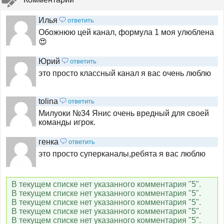
Илья
ответить
Мульт
Обожнюю цей канал, формула 1 моя улюблена
😍
Юрий
ответить
Nick Jr
это просто классный канал я вас очень люблю
1HD
tolina
ответить
Милуоки №34 Янис очень вредный для своей
команды игрок.
ТНТ MUSIC
генка
ответить
это просто суперканалы,ребята я вас люблю
Bridge TV
В текущем списке нет указанного комментария "5".
В текущем списке нет указанного комментария "5".
В текущем списке нет указанного комментария "5".
Europa Plus TV
В текущем списке нет указанного комментария "5".
В текущем списке нет указанного комментария "5".