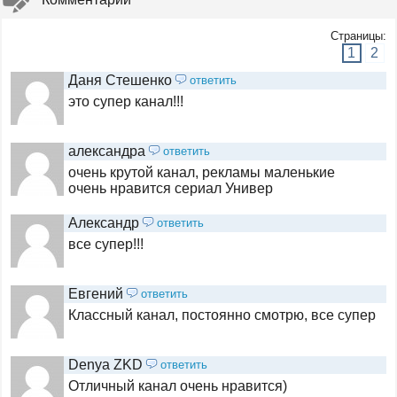
Страницы:
Хит HD
1
2
Даня Стешенко
ответить
это супер канал!!!
Мосфильм. Золотая
александра
ответить
очень крутой канал, рекламы маленькие
Победа
очень нравится сериал Универ
Александр
ответить
КиноСат
все супер!!!
Евгений
ответить
Кинопоказ
Классный канал, постоянно смотрю, все супер
Звезда
Denya ZKD
ответить
Отличный канал очень нравится)