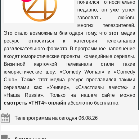
появился относительно
Сарафан
недавно, он уже успел
завоевать любовь
многих телезрителей.
Дом кино
Это стало возможным благодаря тому, что этот медиа
ресурс относиться к категории телеканалов
развлекательного формата. В программное наполнение
Кино ТВ
входят юмористические проекты, комедийные сериалы.
Визитной карточкой телеканала стали такие
Cinema
юмористические шоу: «Comedy Woman» и «Comedy
Club». Также этот медиа ресурс прославился такими
сериалами как: «Универ», «Счастливы вместе» и
Романтичное HD
«Наша Russia». Только на нашем сайте можно
смотреть «ТНТ4» онлайн
абсолютно бесплатно.
Страшное HD
Телепрограмма на сегодня 06.08.26
Премиальное HD
Комментарии