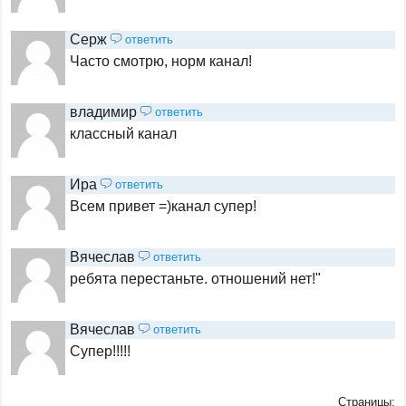
ЕвроКино
Серж
ответить
Часто смотрю, норм канал!
НСТ
владимир
ответить
классный канал
Индийское кино
Ира
ответить
Всем привет =)канал супер!
Кинокомедия
Вячеслав
ответить
ребята перестаньте. отношений нет!"
Родное кино
Вячеслав
ответить
Иллюзион+
Супер!!!!!
Страницы: