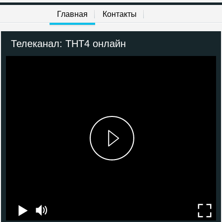
Моя стихия
Главная
Контакты
Мужской
Телеканал: ТНТ4 онлайн
Бобёр
Мама
Загородная жизнь
Кухня ТВ
Еда ТВ