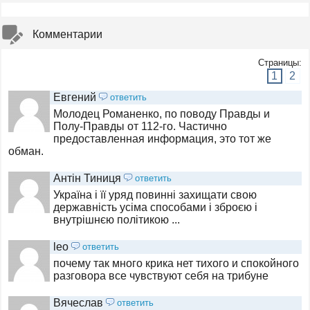
Комментарии
Страницы:
1
2
Евгений
ответить
Молодец Романенко, по поводу Правды и
Полу-Правды от 112-го. Частично
предоставленная информация, это тот же
обман.
Антін Тиниця
ответить
Україна і її уряд повинні захищати свою
державність усіма способами і зброєю і
внутрішнєю політикою ...
leo
ответить
почему так много крика нет тихого и спокойного
разговора все чувствуют себя на трибуне
Вячеслав
ответить