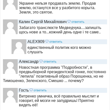
Украине нельзя продавать землю. Продав
землю, останутся все у разбитого корыта.
Земля, это святое.
Калин Сергій Михайлович
ответить
Забагато транслюєте Медведчука....запишіть
щось нове а то...кожний день одне і те саме..
ALEX909
ответить
единственный политик кого можно
слушать
Александр
ответить
Новостная программа "Подробности", в
предвыборной президентской гонке, постоянно
"лепила" позитивный образ Порошенка, но не
Тимошенко, Зеленского, Смешко ... почему?
Гость
ответить
Витренко умничка, всё правильно мыслит и
говорит, ей мозги не запудришь! Приятно
видеть её!