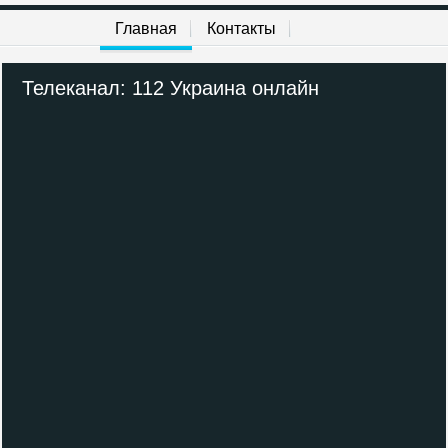
MTV 00s
Главная
Контакты
MTV 80s
Телеканал: 112 Украина онлайн
M1
M2
Муз-ТВ
Шансон ТВ
RU TV