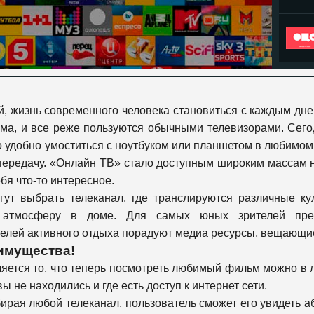
й, жизнь современного человека становиться с каждым дн
ома, и все реже пользуются обычными телевизорами. Сего
о удобно умоститься с ноутбуком или планшетом в любимом к
ередачу. «Онлайн ТВ» стало доступным широким массам н
бя что-то интересное.
гут выбрать телеканал, где транслируются различные к
ую атмосферу в доме. Для самых юных зрителей пре
ей активного отдыха порадуют медиа ресурсы, вещающие о
имущества!
ется то, что теперь посмотреть любимый фильм можно в лю
ы не находились и где есть доступ к интернет сети.
ыбирая любой телеканал, пользователь сможет его увидеть а