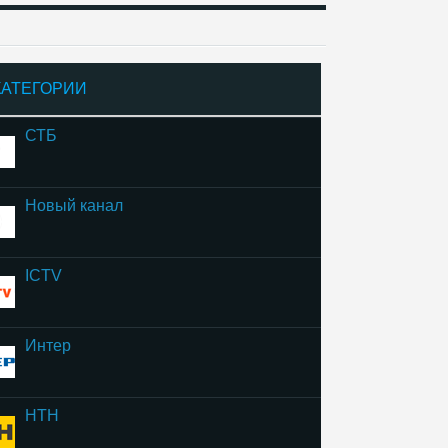
КАТЕГОРИИ
СТБ
Новый канал
ICTV
Интер
НТН