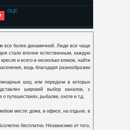
ОЦЕ
К1
ем все более динамичной. Люди все чаще
365 дней
дня стало вполне естественным, каждую
ресле и всего в несколько кликов, найти
аселения, ведь благодаря разнообразию
Viasat Explore
улинарные шоу, или передачи в которых
дставлен широкий выбор каналов, с
Viasat Nature
 путешествиях, рыбалке, охоте и т.д.
бом месте: дома, в офисе, на отдыхе, в
Viasat History
бсолютно бесплатно. Независимо от того,