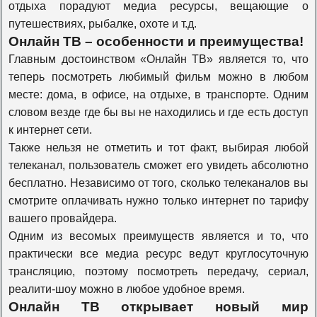
отдыха порадуют медиа ресурсы, вещающие о
Travel Channel
путешествиях, рыбалке, охоте и т.д.
Онлайн ТВ – особенности и преимущества!
Главным достоинством «Онлайн ТВ» является то, что
History
теперь посмотреть любимый фильм можно в любом
месте: дома, в офисе, на отдыхе, в транспорте. Одним
словом везде где бы вы не находились и где есть доступ
Наука 2.0
к интернет сети.
Также нельзя не отметить и тот факт, выбирая любой
телеканал, пользователь сможет его увидеть абсолютно
Т24
бесплатно. Независимо от того, сколько телеканалов вы
смотрите оплачивать нужно только интернет по тарифу
Оружие
вашего провайдера.
Одним из весомых преимуществ является и то, что
практически все медиа ресурс ведут круглосуточную
Моя планета
трансляцию, поэтому посмотреть передачу, сериал,
реалити-шоу можно в любое удобное время.
Онлайн ТВ открывает новый мир
Живая планета