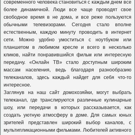
современного человека становиться с каждым днем все
более динамичной. Люди все чаще проводят свое
К1
свободное время в не дома, и все реже пользуются
обычными телевизорами. Сегодня стало вполне
естественным, каждую минуту проводить в интернет
365 дней
сети. Можно удобно умоститься с ноутбуком или
планшетом в любимом кресле и всего в несколько
кликов, найти понравившийся фильм или интересную
Viasat Explore
передачу. «Онлайн ТВ» стало доступным широким
массам населения, ведь благодаря разнообразию
телеканалов, здесь каждый найдет для себя что-то
Viasat Nature
интересное.
Заглянув на наш сайт домохозяйки, могут выбрать
телеканал, где транслируются различные кулинарные
Viasat History
шоу, или передачи в которых рассказывается, как
создать уютную атмосферу в доме. Для самых юных
Travel+adventure
зрителей представлен широкий выбор каналов, с
мультипликационными фильмами. Любителей активного