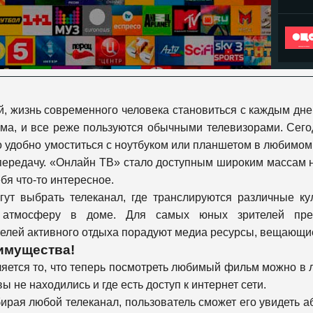
й, жизнь современного человека становиться с каждым дн
ома, и все реже пользуются обычными телевизорами. Сего
о удобно умоститься с ноутбуком или планшетом в любимом к
ередачу. «Онлайн ТВ» стало доступным широким массам н
бя что-то интересное.
гут выбрать телеканал, где транслируются различные к
ую атмосферу в доме. Для самых юных зрителей пре
ей активного отдыха порадуют медиа ресурсы, вещающие о
имущества!
ется то, что теперь посмотреть любимый фильм можно в лю
ы не находились и где есть доступ к интернет сети.
ыбирая любой телеканал, пользователь сможет его увидеть а