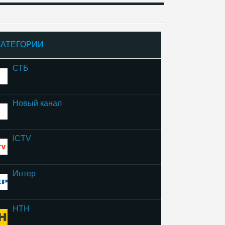
КАТЕГОРИИ
СТБ
Новый канал
ICTV
Интер
НТН