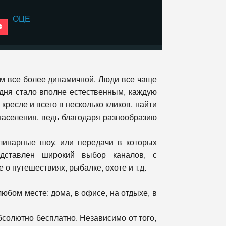
ОЦЕ
К1
ем все более динамичной. Люди все чаще
365 дней
дня стало вполне естественным, каждую
ресле и всего в несколько кликов, найти
аселения, ведь благодаря разнообразию
Viasat Explore
улинарные шоу, или передачи в которых
дставлен широкий выбор каналов, с
Viasat Nature
 путешествиях, рыбалке, охоте и т.д.
бом месте: дома, в офисе, на отдыхе, в
Viasat History
бсолютно бесплатно. Независимо от того,