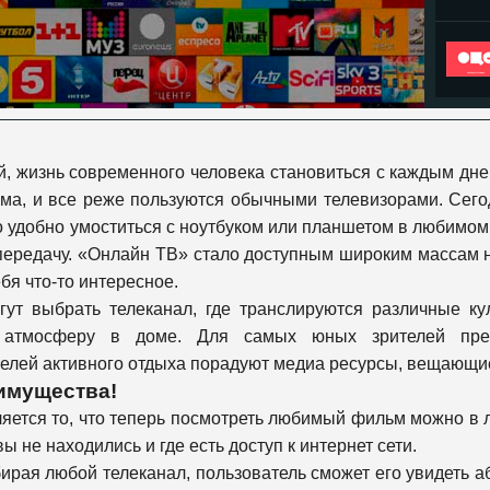
й, жизнь современного человека становиться с каждым дн
ома, и все реже пользуются обычными телевизорами. Сего
о удобно умоститься с ноутбуком или планшетом в любимом к
ередачу. «Онлайн ТВ» стало доступным широким массам н
бя что-то интересное.
гут выбрать телеканал, где транслируются различные к
ую атмосферу в доме. Для самых юных зрителей пре
ей активного отдыха порадуют медиа ресурсы, вещающие о
имущества!
ется то, что теперь посмотреть любимый фильм можно в лю
ы не находились и где есть доступ к интернет сети.
ыбирая любой телеканал, пользователь сможет его увидеть а