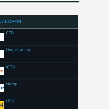
КАТЕГОРИИ
СТБ
Новый канал
ICTV
Интер
НТН