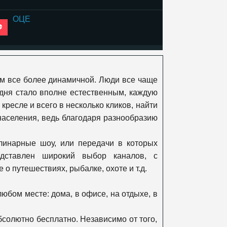
ОЦЕ
К1
ем все более динамичной. Люди все чаще
365 дней
дня стало вполне естественным, каждую
ресле и всего в несколько кликов, найти
аселения, ведь благодаря разнообразию
Viasat Explore
улинарные шоу, или передачи в которых
дставлен широкий выбор каналов, с
Viasat Nature
 путешествиях, рыбалке, охоте и т.д.
бом месте: дома, в офисе, на отдыхе, в
Viasat History
бсолютно бесплатно. Независимо от того,