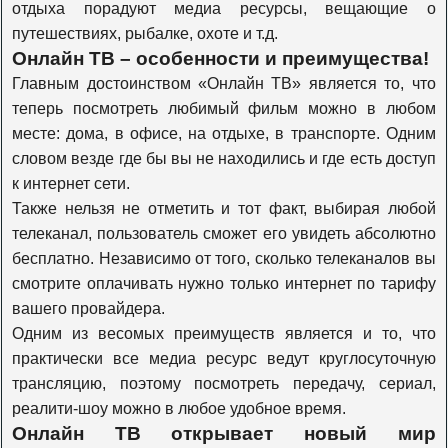
отдыха порадуют медиа ресурсы, вещающие о
Travel Channel
путешествиях, рыбалке, охоте и т.д.
Онлайн ТВ – особенности и преимущества!
Главным достоинством «Онлайн ТВ» является то, что
History
теперь посмотреть любимый фильм можно в любом
месте: дома, в офисе, на отдыхе, в транспорте. Одним
словом везде где бы вы не находились и где есть доступ
Наука 2.0
к интернет сети.
Также нельзя не отметить и тот факт, выбирая любой
телеканал, пользователь сможет его увидеть абсолютно
Т24
бесплатно. Независимо от того, сколько телеканалов вы
смотрите оплачивать нужно только интернет по тарифу
Оружие
вашего провайдера.
Одним из весомых преимуществ является и то, что
практически все медиа ресурс ведут круглосуточную
Моя планета
трансляцию, поэтому посмотреть передачу, сериал,
реалити-шоу можно в любое удобное время.
Онлайн ТВ открывает новый мир
Живая планета