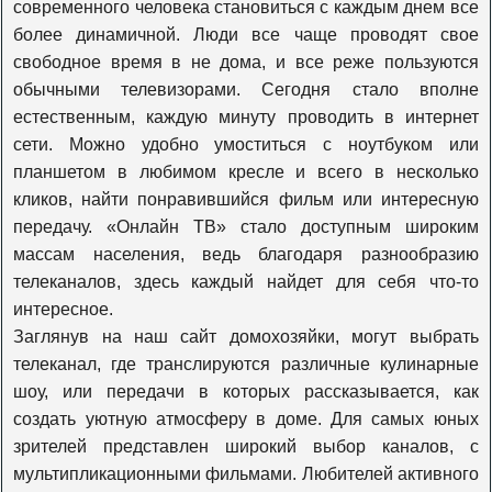
современного человека становиться с каждым днем все
более динамичной. Люди все чаще проводят свое
К1
свободное время в не дома, и все реже пользуются
обычными телевизорами. Сегодня стало вполне
естественным, каждую минуту проводить в интернет
365 дней
сети. Можно удобно умоститься с ноутбуком или
планшетом в любимом кресле и всего в несколько
кликов, найти понравившийся фильм или интересную
Viasat Explore
передачу. «Онлайн ТВ» стало доступным широким
массам населения, ведь благодаря разнообразию
телеканалов, здесь каждый найдет для себя что-то
Viasat Nature
интересное.
Заглянув на наш сайт домохозяйки, могут выбрать
телеканал, где транслируются различные кулинарные
Viasat History
шоу, или передачи в которых рассказывается, как
создать уютную атмосферу в доме. Для самых юных
Travel+adventure
зрителей представлен широкий выбор каналов, с
мультипликационными фильмами. Любителей активного