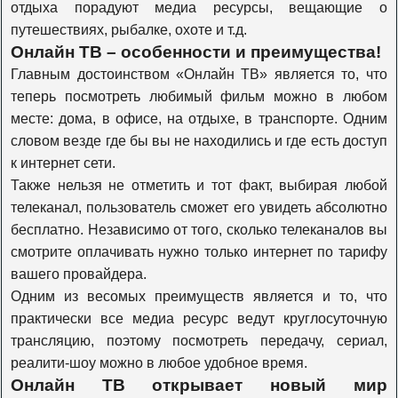
отдыха порадуют медиа ресурсы, вещающие о
Travel Channel
путешествиях, рыбалке, охоте и т.д.
Онлайн ТВ – особенности и преимущества!
Главным достоинством «Онлайн ТВ» является то, что
History
теперь посмотреть любимый фильм можно в любом
месте: дома, в офисе, на отдыхе, в транспорте. Одним
словом везде где бы вы не находились и где есть доступ
Наука 2.0
к интернет сети.
Также нельзя не отметить и тот факт, выбирая любой
телеканал, пользователь сможет его увидеть абсолютно
Т24
бесплатно. Независимо от того, сколько телеканалов вы
смотрите оплачивать нужно только интернет по тарифу
Оружие
вашего провайдера.
Одним из весомых преимуществ является и то, что
практически все медиа ресурс ведут круглосуточную
Моя планета
трансляцию, поэтому посмотреть передачу, сериал,
реалити-шоу можно в любое удобное время.
Онлайн ТВ открывает новый мир
Живая планета