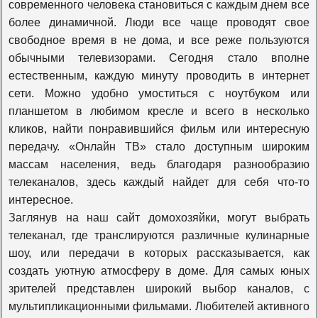
современного человека становиться с каждым днем все
более динамичной. Люди все чаще проводят свое
К1
свободное время в не дома, и все реже пользуются
обычными телевизорами. Сегодня стало вполне
естественным, каждую минуту проводить в интернет
365 дней
сети. Можно удобно умоститься с ноутбуком или
планшетом в любимом кресле и всего в несколько
кликов, найти понравившийся фильм или интересную
Viasat Explore
передачу. «Онлайн ТВ» стало доступным широким
массам населения, ведь благодаря разнообразию
телеканалов, здесь каждый найдет для себя что-то
Viasat Nature
интересное.
Заглянув на наш сайт домохозяйки, могут выбрать
телеканал, где транслируются различные кулинарные
Viasat History
шоу, или передачи в которых рассказывается, как
создать уютную атмосферу в доме. Для самых юных
Travel+adventure
зрителей представлен широкий выбор каналов, с
мультипликационными фильмами. Любителей активного