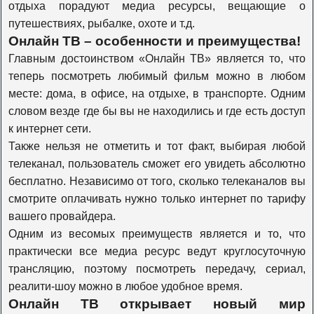
отдыха порадуют медиа ресурсы, вещающие о
Travel Channel
путешествиях, рыбалке, охоте и т.д.
Онлайн ТВ – особенности и преимущества!
Главным достоинством «Онлайн ТВ» является то, что
History
теперь посмотреть любимый фильм можно в любом
месте: дома, в офисе, на отдыхе, в транспорте. Одним
словом везде где бы вы не находились и где есть доступ
Наука 2.0
к интернет сети.
Также нельзя не отметить и тот факт, выбирая любой
телеканал, пользователь сможет его увидеть абсолютно
Т24
бесплатно. Независимо от того, сколько телеканалов вы
смотрите оплачивать нужно только интернет по тарифу
Оружие
вашего провайдера.
Одним из весомых преимуществ является и то, что
практически все медиа ресурс ведут круглосуточную
Моя планета
трансляцию, поэтому посмотреть передачу, сериал,
реалити-шоу можно в любое удобное время.
Онлайн ТВ открывает новый мир
Живая планета