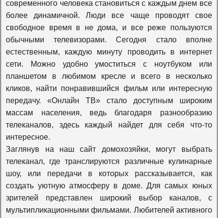
современного человека становиться с каждым днем все
более динамичной. Люди все чаще проводят свое
К1
свободное время в не дома, и все реже пользуются
обычными телевизорами. Сегодня стало вполне
естественным, каждую минуту проводить в интернет
365 дней
сети. Можно удобно умоститься с ноутбуком или
планшетом в любимом кресле и всего в несколько
кликов, найти понравившийся фильм или интересную
Viasat Explore
передачу. «Онлайн ТВ» стало доступным широким
массам населения, ведь благодаря разнообразию
телеканалов, здесь каждый найдет для себя что-то
Viasat Nature
интересное.
Заглянув на наш сайт домохозяйки, могут выбрать
телеканал, где транслируются различные кулинарные
Viasat History
шоу, или передачи в которых рассказывается, как
создать уютную атмосферу в доме. Для самых юных
Travel+adventure
зрителей представлен широкий выбор каналов, с
мультипликационными фильмами. Любителей активного