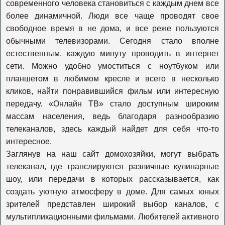
современного человека становиться с каждым днем все
более динамичной. Люди все чаще проводят свое
К1
свободное время в не дома, и все реже пользуются
обычными телевизорами. Сегодня стало вполне
естественным, каждую минуту проводить в интернет
365 дней
сети. Можно удобно умоститься с ноутбуком или
планшетом в любимом кресле и всего в несколько
кликов, найти понравившийся фильм или интересную
Viasat Explore
передачу. «Онлайн ТВ» стало доступным широким
массам населения, ведь благодаря разнообразию
телеканалов, здесь каждый найдет для себя что-то
Viasat Nature
интересное.
Заглянув на наш сайт домохозяйки, могут выбрать
телеканал, где транслируются различные кулинарные
Viasat History
шоу, или передачи в которых рассказывается, как
создать уютную атмосферу в доме. Для самых юных
Travel+adventure
зрителей представлен широкий выбор каналов, с
мультипликационными фильмами. Любителей активного