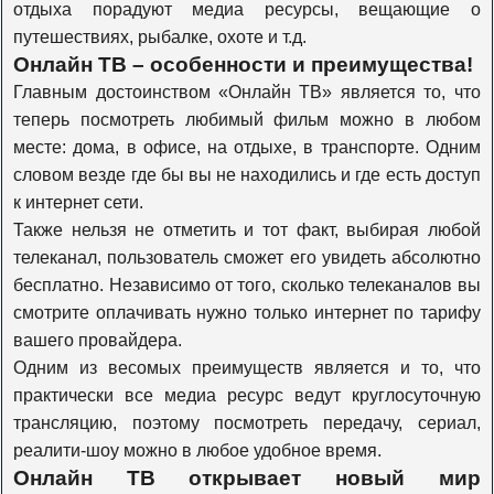
отдыха порадуют медиа ресурсы, вещающие о
Travel Channel
путешествиях, рыбалке, охоте и т.д.
Онлайн ТВ – особенности и преимущества!
Главным достоинством «Онлайн ТВ» является то, что
History
теперь посмотреть любимый фильм можно в любом
месте: дома, в офисе, на отдыхе, в транспорте. Одним
словом везде где бы вы не находились и где есть доступ
Наука 2.0
к интернет сети.
Также нельзя не отметить и тот факт, выбирая любой
телеканал, пользователь сможет его увидеть абсолютно
Т24
бесплатно. Независимо от того, сколько телеканалов вы
смотрите оплачивать нужно только интернет по тарифу
Оружие
вашего провайдера.
Одним из весомых преимуществ является и то, что
практически все медиа ресурс ведут круглосуточную
Моя планета
трансляцию, поэтому посмотреть передачу, сериал,
реалити-шоу можно в любое удобное время.
Онлайн ТВ открывает новый мир
Живая планета