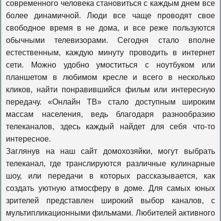
современного человека становиться с каждым днем все
более динамичной. Люди все чаще проводят свое
К1
свободное время в не дома, и все реже пользуются
обычными телевизорами. Сегодня стало вполне
естественным, каждую минуту проводить в интернет
365 дней
сети. Можно удобно умоститься с ноутбуком или
планшетом в любимом кресле и всего в несколько
кликов, найти понравившийся фильм или интересную
Viasat Explore
передачу. «Онлайн ТВ» стало доступным широким
массам населения, ведь благодаря разнообразию
телеканалов, здесь каждый найдет для себя что-то
Viasat Nature
интересное.
Заглянув на наш сайт домохозяйки, могут выбрать
телеканал, где транслируются различные кулинарные
Viasat History
шоу, или передачи в которых рассказывается, как
создать уютную атмосферу в доме. Для самых юных
Travel+adventure
зрителей представлен широкий выбор каналов, с
мультипликационными фильмами. Любителей активного