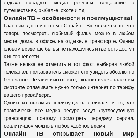
отдыха порадуют медиа ресурсы, вещающие о
Travel Channel
путешествиях, рыбалке, охоте и т.д.
Онлайн ТВ – особенности и преимущества!
Главным достоинством «Онлайн ТВ» является то, что
History
теперь посмотреть любимый фильм можно в любом
месте: дома, в офисе, на отдыхе, в транспорте. Одним
словом везде где бы вы не находились и где есть доступ
Наука 2.0
к интернет сети.
Также нельзя не отметить и тот факт, выбирая любой
телеканал, пользователь сможет его увидеть абсолютно
Т24
бесплатно. Независимо от того, сколько телеканалов вы
смотрите оплачивать нужно только интернет по тарифу
Оружие
вашего провайдера.
Одним из весомых преимуществ является и то, что
практически все медиа ресурс ведут круглосуточную
Моя планета
трансляцию, поэтому посмотреть передачу, сериал,
реалити-шоу можно в любое удобное время.
Онлайн ТВ открывает новый мир
Живая планета