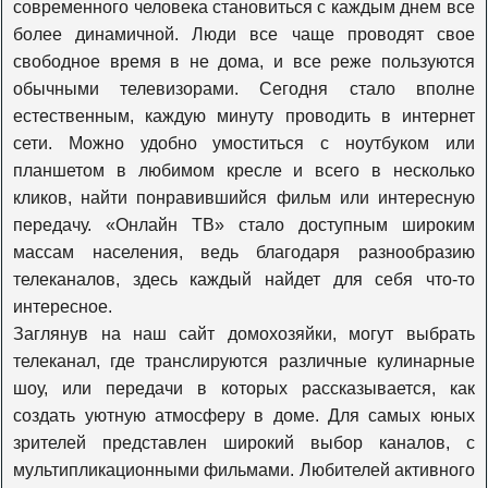
современного человека становиться с каждым днем все
более динамичной. Люди все чаще проводят свое
К1
свободное время в не дома, и все реже пользуются
обычными телевизорами. Сегодня стало вполне
естественным, каждую минуту проводить в интернет
365 дней
сети. Можно удобно умоститься с ноутбуком или
планшетом в любимом кресле и всего в несколько
кликов, найти понравившийся фильм или интересную
Viasat Explore
передачу. «Онлайн ТВ» стало доступным широким
массам населения, ведь благодаря разнообразию
телеканалов, здесь каждый найдет для себя что-то
Viasat Nature
интересное.
Заглянув на наш сайт домохозяйки, могут выбрать
телеканал, где транслируются различные кулинарные
Viasat History
шоу, или передачи в которых рассказывается, как
создать уютную атмосферу в доме. Для самых юных
Travel+adventure
зрителей представлен широкий выбор каналов, с
мультипликационными фильмами. Любителей активного