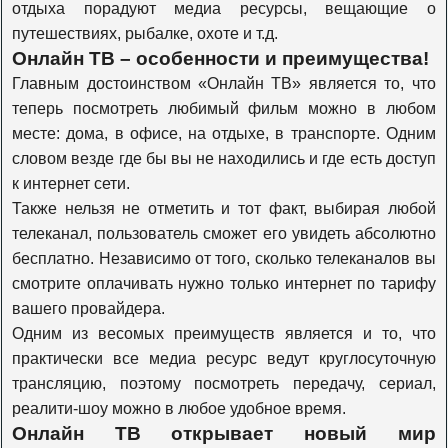
отдыха порадуют медиа ресурсы, вещающие о
Travel Channel
путешествиях, рыбалке, охоте и т.д.
Онлайн ТВ – особенности и преимущества!
Главным достоинством «Онлайн ТВ» является то, что
History
теперь посмотреть любимый фильм можно в любом
месте: дома, в офисе, на отдыхе, в транспорте. Одним
словом везде где бы вы не находились и где есть доступ
Наука 2.0
к интернет сети.
Также нельзя не отметить и тот факт, выбирая любой
телеканал, пользователь сможет его увидеть абсолютно
Т24
бесплатно. Независимо от того, сколько телеканалов вы
смотрите оплачивать нужно только интернет по тарифу
Оружие
вашего провайдера.
Одним из весомых преимуществ является и то, что
практически все медиа ресурс ведут круглосуточную
Моя планета
трансляцию, поэтому посмотреть передачу, сериал,
реалити-шоу можно в любое удобное время.
Онлайн ТВ открывает новый мир
Живая планета