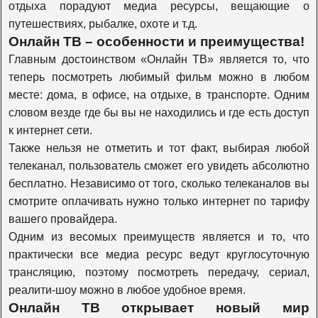
отдыха порадуют медиа ресурсы, вещающие о
Travel Channel
путешествиях, рыбалке, охоте и т.д.
Онлайн ТВ – особенности и преимущества!
Главным достоинством «Онлайн ТВ» является то, что
History
теперь посмотреть любимый фильм можно в любом
месте: дома, в офисе, на отдыхе, в транспорте. Одним
словом везде где бы вы не находились и где есть доступ
Наука 2.0
к интернет сети.
Также нельзя не отметить и тот факт, выбирая любой
телеканал, пользователь сможет его увидеть абсолютно
Т24
бесплатно. Независимо от того, сколько телеканалов вы
смотрите оплачивать нужно только интернет по тарифу
Оружие
вашего провайдера.
Одним из весомых преимуществ является и то, что
практически все медиа ресурс ведут круглосуточную
Моя планета
трансляцию, поэтому посмотреть передачу, сериал,
реалити-шоу можно в любое удобное время.
Онлайн ТВ открывает новый мир
Живая планета