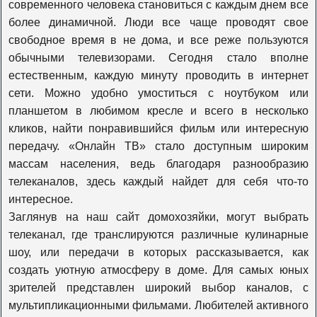
современного человека становиться с каждым днем все
более динамичной. Люди все чаще проводят свое
К1
свободное время в не дома, и все реже пользуются
обычными телевизорами. Сегодня стало вполне
естественным, каждую минуту проводить в интернет
365 дней
сети. Можно удобно умоститься с ноутбуком или
планшетом в любимом кресле и всего в несколько
кликов, найти понравившийся фильм или интересную
Viasat Explore
передачу. «Онлайн ТВ» стало доступным широким
массам населения, ведь благодаря разнообразию
телеканалов, здесь каждый найдет для себя что-то
Viasat Nature
интересное.
Заглянув на наш сайт домохозяйки, могут выбрать
телеканал, где транслируются различные кулинарные
Viasat History
шоу, или передачи в которых рассказывается, как
создать уютную атмосферу в доме. Для самых юных
Travel+adventure
зрителей представлен широкий выбор каналов, с
мультипликационными фильмами. Любителей активного