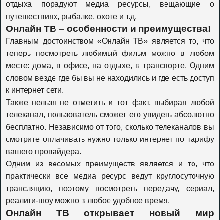
отдыха порадуют медиа ресурсы, вещающие о
Travel Channel
путешествиях, рыбалке, охоте и т.д.
Онлайн ТВ – особенности и преимущества!
Главным достоинством «Онлайн ТВ» является то, что
History
теперь посмотреть любимый фильм можно в любом
месте: дома, в офисе, на отдыхе, в транспорте. Одним
словом везде где бы вы не находились и где есть доступ
Наука 2.0
к интернет сети.
Также нельзя не отметить и тот факт, выбирая любой
телеканал, пользователь сможет его увидеть абсолютно
Т24
бесплатно. Независимо от того, сколько телеканалов вы
смотрите оплачивать нужно только интернет по тарифу
Оружие
вашего провайдера.
Одним из весомых преимуществ является и то, что
практически все медиа ресурс ведут круглосуточную
Моя планета
трансляцию, поэтому посмотреть передачу, сериал,
реалити-шоу можно в любое удобное время.
Онлайн ТВ открывает новый мир
Живая планета