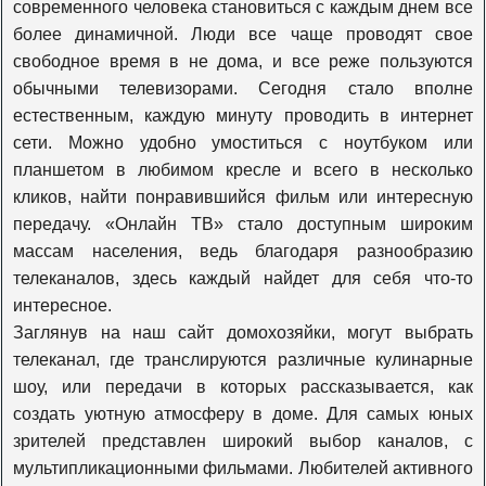
современного человека становиться с каждым днем все
более динамичной. Люди все чаще проводят свое
К1
свободное время в не дома, и все реже пользуются
обычными телевизорами. Сегодня стало вполне
естественным, каждую минуту проводить в интернет
365 дней
сети. Можно удобно умоститься с ноутбуком или
планшетом в любимом кресле и всего в несколько
кликов, найти понравившийся фильм или интересную
Viasat Explore
передачу. «Онлайн ТВ» стало доступным широким
массам населения, ведь благодаря разнообразию
телеканалов, здесь каждый найдет для себя что-то
Viasat Nature
интересное.
Заглянув на наш сайт домохозяйки, могут выбрать
телеканал, где транслируются различные кулинарные
Viasat History
шоу, или передачи в которых рассказывается, как
создать уютную атмосферу в доме. Для самых юных
Travel+adventure
зрителей представлен широкий выбор каналов, с
мультипликационными фильмами. Любителей активного