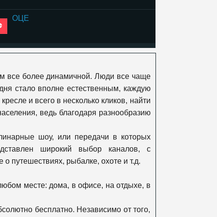
ОЦЕ
К1
ем все более динамичной. Люди все чаще
365 дней
дня стало вполне естественным, каждую
ресле и всего в несколько кликов, найти
аселения, ведь благодаря разнообразию
Viasat Explore
улинарные шоу, или передачи в которых
дставлен широкий выбор каналов, с
Viasat Nature
 путешествиях, рыбалке, охоте и т.д.
бом месте: дома, в офисе, на отдыхе, в
Viasat History
бсолютно бесплатно. Независимо от того,