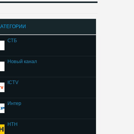
КАТЕГОРИИ
СТБ
Новый канал
ICTV
Интер
НТН