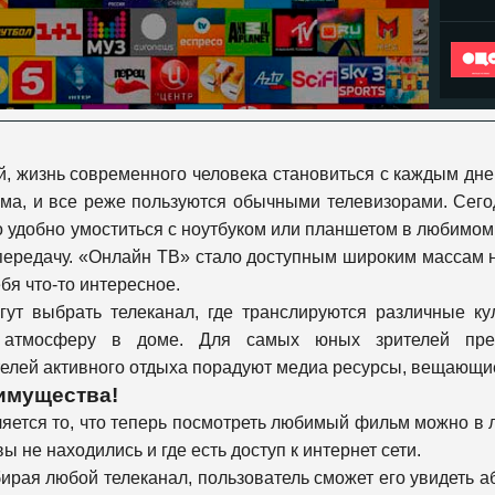
й, жизнь современного человека становиться с каждым дн
ома, и все реже пользуются обычными телевизорами. Сего
о удобно умоститься с ноутбуком или планшетом в любимом к
ередачу. «Онлайн ТВ» стало доступным широким массам н
бя что-то интересное.
гут выбрать телеканал, где транслируются различные к
ую атмосферу в доме. Для самых юных зрителей пре
ей активного отдыха порадуют медиа ресурсы, вещающие о
имущества!
ется то, что теперь посмотреть любимый фильм можно в лю
ы не находились и где есть доступ к интернет сети.
ыбирая любой телеканал, пользователь сможет его увидеть а